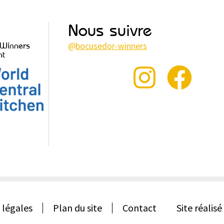
Nous suivre
@
bocusedor-winners
 Winners
nt
 légales
Plan du site
Contact
Site réalisé