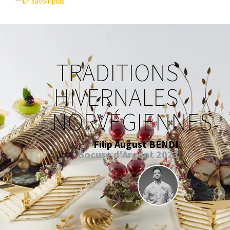
En savoir plus
TRADITIONS
HIVERNALES
NORVÉGIENNES
Filip August BENDI
Bocuse d'Argent 2023