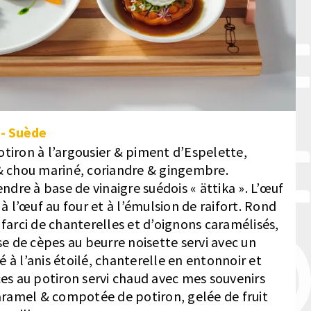
-
Suède
tiron à l’argousier & piment d’Espelette,
 & chou mariné, coriandre & gingembre.
endre à base de vinaigre suédois « ättika ». L’œuf
 à l’œuf au four et à l’émulsion de raifort. Rond
 farci de chanterelles et d’oignons caramélisés,
 de cèpes au beurre noisette servi avec un
 à l’anis étoilé, chanterelle en entonnoir et
ces au potiron servi chaud avec mes souvenirs
amel & compotée de potiron, gelée de fruit