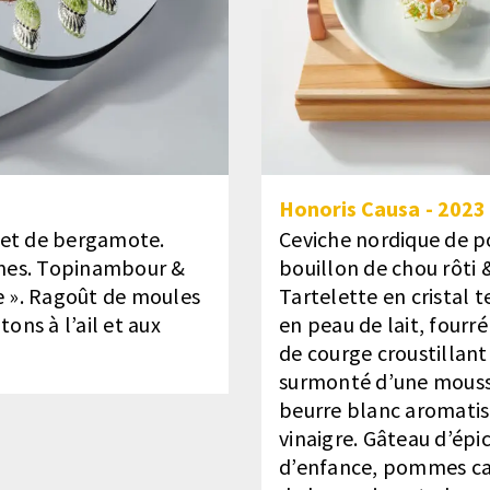
Honoris Causa
-
2023
 et de bergamote.
Ceviche nordique de po
umes. Topinambour &
bouillon de chou rôti
e ». Ragoût de moules
Tartelette en cristal t
tons à l’ail et aux
en peau de lait, fourré
de courge croustillant
surmonté d’une mousse
beurre blanc aromatisé
vinaigre. Gâteau d’épi
d’enfance, pommes car