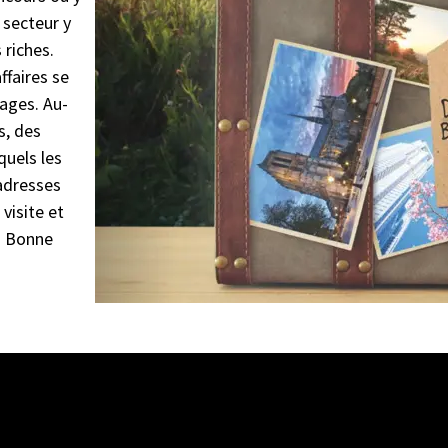
 secteur y
riches.
ffaires se
ages. Au-
s, des
quels les
 adresses
visite et
. Bonne