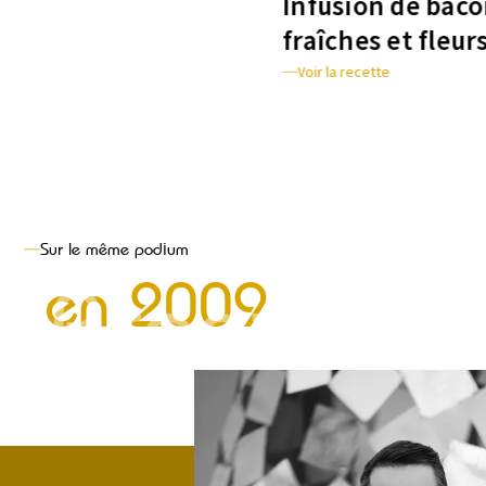
Infusion de baco
fraîches et fleur
Voir la recette
Sur le même podium
Bronze
en
2009