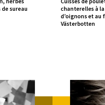
n, herbes
Cuisses de poulet
s de sureau
chanterelles à l
d’oignons et au
Västerbotten
Voir la recette