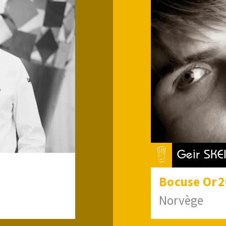
Geir SKE
Bocuse
Or
2
Norvège