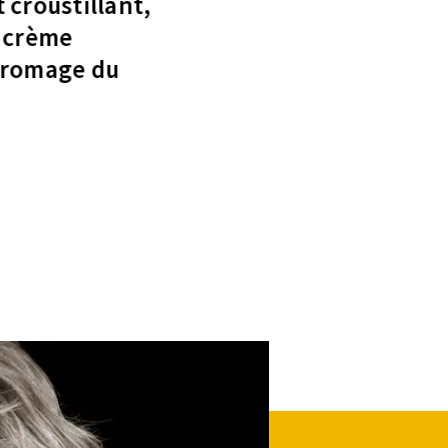
 croustillant,
a crème
 fromage du
Or