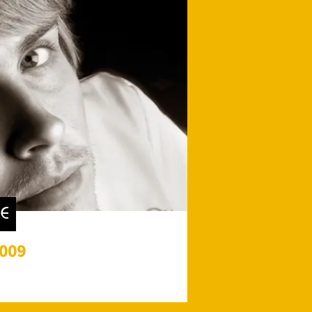
IE
009