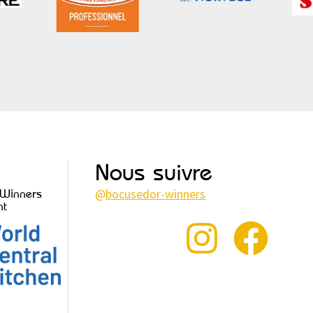
Nous suivre
@
bocusedor-winners
 Winners
nt