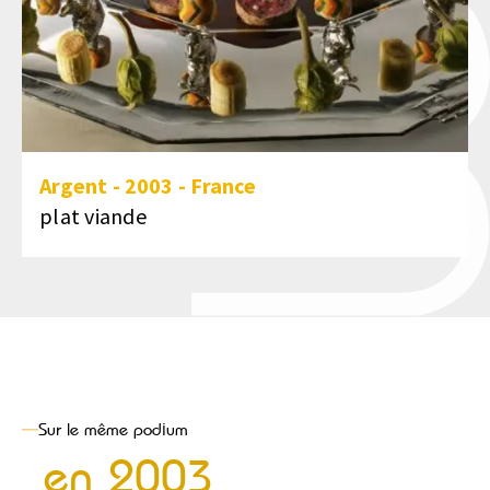
Argent
-
2003
-
France
plat viande
Sur le même podium
en
2003