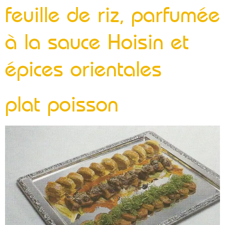
feuille de riz, parfumée
à la sauce Hoisin et
épices orientales
plat poisson