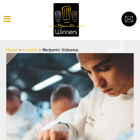
Home
»
Commis
»
Benjamin Vakanas