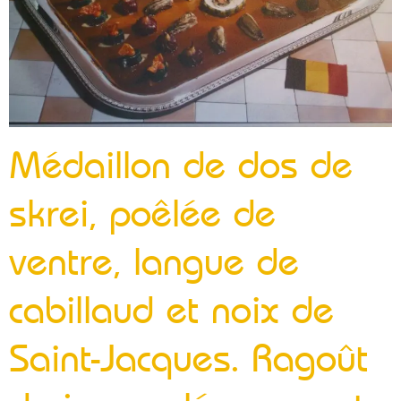
Médaillon de dos de
skrei, poêlée de
ventre, langue de
cabillaud et noix de
Saint-Jacques. Ragoût