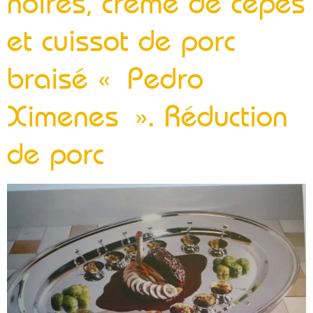
noires, crème de cèpes
et cuissot de porc
braisé « Pedro
Ximenes ». Réduction
de porc