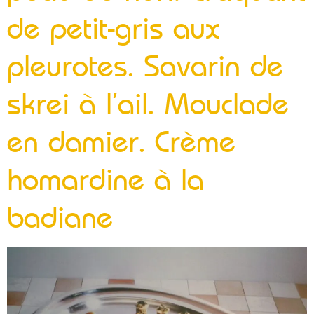
de petit-gris aux
pleurotes. Savarin de
skrei à l’ail. Mouclade
en damier. Crème
homardine à la
badiane