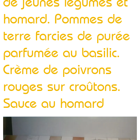
de jeunes légumes et
homard. Pommes de
terre farcies de purée
parfumée au basilic.
Crème de poivrons
rouges sur croûtons.
Sauce au homard