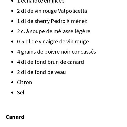
1 échalote émincée
2 dl de vin rouge Valpolicella
1 dl de sherry Pedro Ximénez
2 c. à soupe de mélasse légère
0,5 dl de vinaigre de vin rouge
4 grains de poivre noir concassés
4 dl de fond brun de canard
2 dl de fond de veau
Citron
Sel
Canard